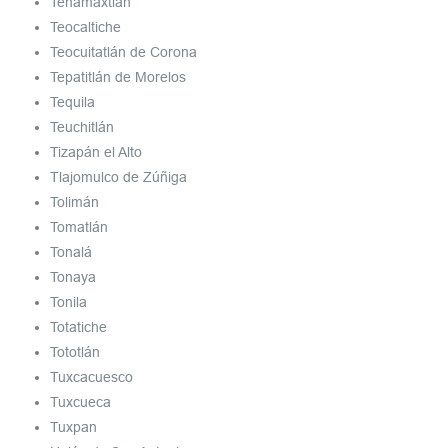
Tenamaxtlán
Teocaltiche
Teocuitatlán de Corona
Tepatitlán de Morelos
Tequila
Teuchitlán
Tizapán el Alto
Tlajomulco de Zúñiga
Tolimán
Tomatlán
Tonalá
Tonaya
Tonila
Totatiche
Tototlán
Tuxcacuesco
Tuxcueca
Tuxpan