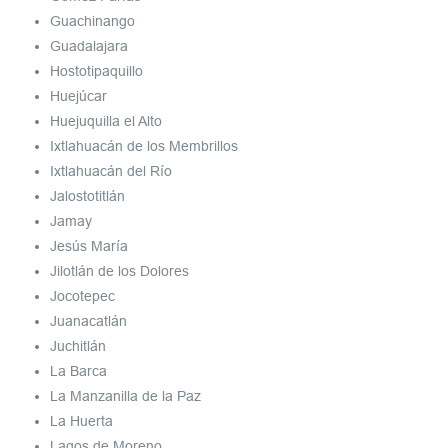
Guachinango
Guadalajara
Hostotipaquillo
Huejúcar
Huejuquilla el Alto
Ixtlahuacán de los Membrillos
Ixtlahuacán del Río
Jalostotitlán
Jamay
Jesús María
Jilotlán de los Dolores
Jocotepec
Juanacatlán
Juchitlán
La Barca
La Manzanilla de la Paz
La Huerta
Lagos de Moreno