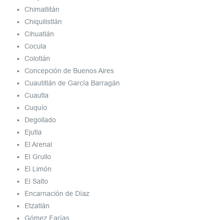
Chimaltitán
Chiquilistlán
Cihuatlán
Cocula
Colotlán
Concepción de Buenos Aires
Cuautitlán de García Barragán
Cuautla
Cuquío
Degollado
Ejutla
El Arenal
El Grullo
El Limón
El Salto
Encarnación de Díaz
Etzatlán
Gómez Farías