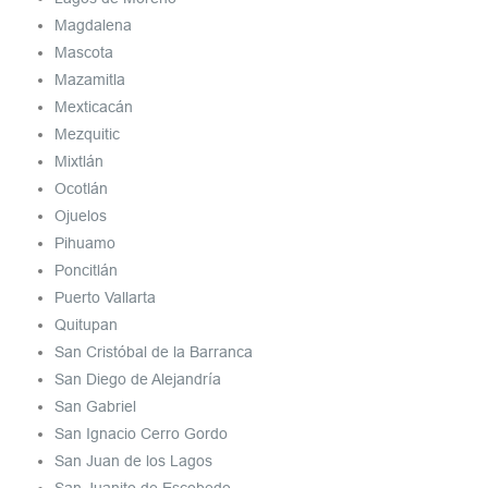
Magdalena
Mascota
Mazamitla
Mexticacán
Mezquitic
Mixtlán
Ocotlán
Ojuelos
Pihuamo
Poncitlán
Puerto Vallarta
Quitupan
San Cristóbal de la Barranca
San Diego de Alejandría
San Gabriel
San Ignacio Cerro Gordo
San Juan de los Lagos