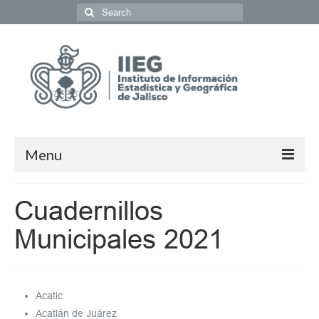
Menu
Población y Sociedad
Cuadernillos
Economía
Municipales 2021
Geografía y Medio Ambiente
Gobierno y Seguridad
Acatic
Coordinación del Sistema de Información
Acatlán de Juárez