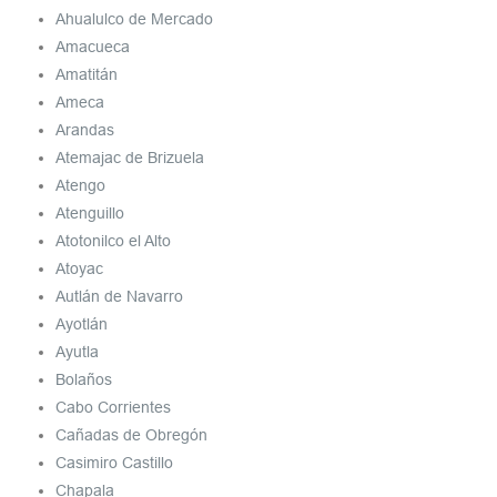
Ahualulco de Mercado
Amacueca
Amatitán
Ameca
Arandas
Atemajac de Brizuela
Atengo
Atenguillo
Atotonilco el Alto
Atoyac
Autlán de Navarro
Ayotlán
Ayutla
Bolaños
Cabo Corrientes
Cañadas de Obregón
Casimiro Castillo
Chapala