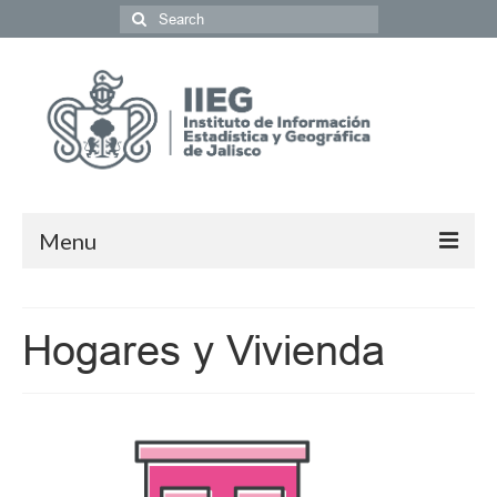
Menu
Población y Sociedad
Hogares y Vivienda
Economía
Geografía y Medio Ambiente
Gobierno y Seguridad
Coordinación del Sistema de Información