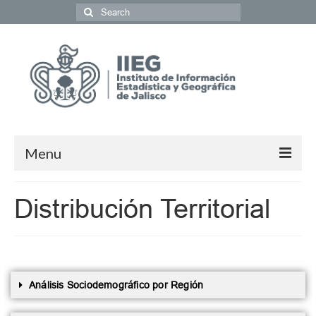
Menu
Población y Sociedad
Distribución Territorial
Economía
Geografía y Medio Ambiente
Gobierno y Seguridad
Análisis Sociodemográfico por Región
Coordinación del Sistema de Información