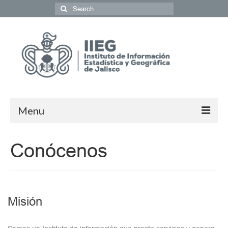
Menu
Población y Sociedad
Conócenos
Economía
Geografía y Medio Ambiente
Misión
Gobierno y Seguridad
Coordinación del Sistema de Información