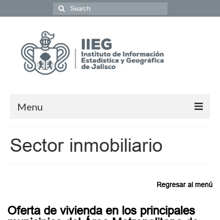
Menu
Población y Sociedad
Sector inmobiliario
Economía
Geografía y Medio Ambiente
Regresar al menú
Gobierno y Seguridad
Oferta de vivienda en los principales
Coordinación del Sistema de Información