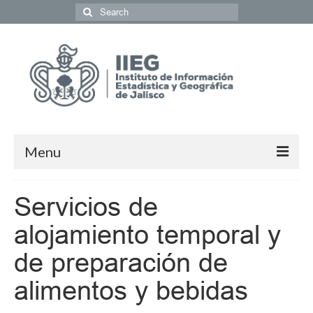
Menu
Población y Sociedad
Servicios de
Economía
alojamiento temporal y
Geografía y Medio Ambiente
de preparación de
Gobierno y Seguridad
alimentos y bebidas
Coordinación del Sistema de Información