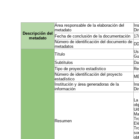
Área responsable de la elaboración del
In
metadato
Di
Descripción del
Fecha de conclusión de la documentación
17
metadato
Número de identificación del documento de
DD
metadatos
Us
Título
Gu
Subtítulos
Da
Tipo de proyecto estadístico
Re
Número de identificación del proyecto
ME
estadístico
Institución y área generadoras de la
In
información
Di
La
ob
Ur
Ma
Tr
Resumen
El
Tr
so
ob