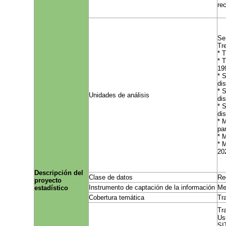
re
Se
Tr
* 
* 
19
* 
dis
* 
Unidades de análisis
di
* 
di
* 
par
* 
* 
20
Descripción del
Clase de datos
Re
proyecto
Instrumento de captación de la información
Me
estadístico
Cobertura temática
Tr
Tr
Us
SI