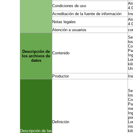
At
Condiciones de uso
4.0
Acreditación de la fuente de información
In
At
Notas legales
4.0
Atención a usuarios
co
Se
lo
Co
Pa
Descripción de
Contenido
In
los archivos de
Lo
datos
ki
Un
Productor
In
Se
lo
Co
Pa
me
In
por
Definición
Lo
ins
Descripción de las
ki