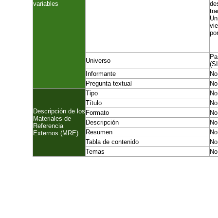
variables
de
tr
Un
vi
por
Pa
Universo
(S
Informante
No
Pregunta textual
No
Tipo
No
Título
No
Descripción de los
Formato
No
Materiales de
Descripción
No
Referencia
Resumen
No
Externos (MRE)
Tabla de contenido
No
Temas
No