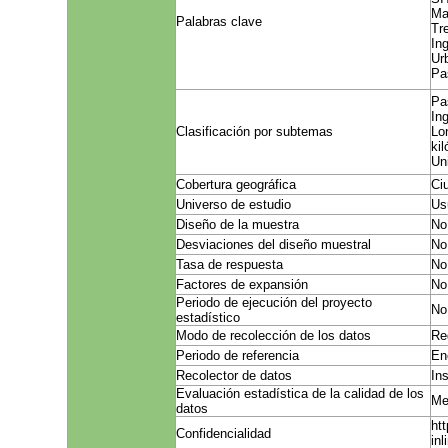
Ma
Palabras clave
Tr
In
Ur
Pa
Pa
In
Clasificación por subtemas
Lo
ki
Un
Cobertura geográfica
Ci
Universo de estudio
Us
Diseño de la muestra
No
Desviaciones del diseño muestral
No
Tasa de respuesta
No
Factores de expansión
No
Periodo de ejecución del proyecto
No
estadístico
Modo de recolección de los datos
Re
Periodo de referencia
En
Recolector de datos
In
Evaluación estadística de la calidad de los
Me
datos
ht
Confidencialidad
inl