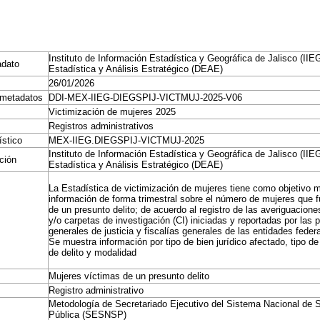
Instituto de Información Estadística y Geográfica de Jalisco (IIE
adato
Estadística y Análisis Estratégico (DEAE)
26/01/2026
 metadatos
DDI-MEX-IIEG-DIEGSPIJ-VICTMUJ-2025-V06
Victimización de mujeres 2025
Registros administrativos
ístico
MEX-IIEG.DIEGSPIJ-VICTMUJ-2025
Instituto de Información Estadística y Geográfica de Jalisco (IIE
ación
Estadística y Análisis Estratégico (DEAE)
La Estadística de victimización de mujeres tiene como objetivo m
información de forma trimestral sobre el número de mujeres que 
de un presunto delito; de acuerdo al registro de las averiguacione
y/o carpetas de investigación (CI) iniciadas y reportadas por las 
generales de justicia y fiscalías generales de las entidades feder
Se muestra información por tipo de bien jurídico afectado, tipo de 
de delito y modalidad
Mujeres víctimas de un presunto delito
Registro administrativo
Metodología de Secretariado Ejecutivo del Sistema Nacional de 
Pública (SESNSP)