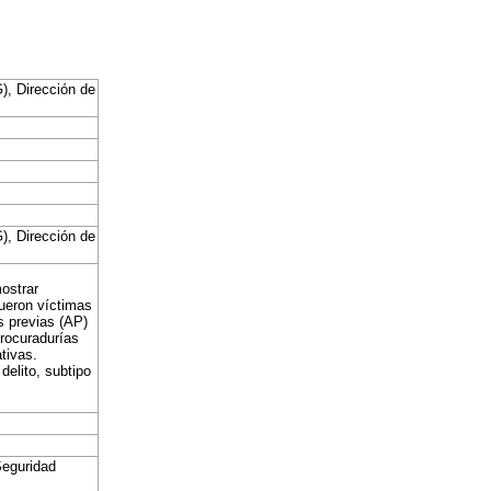
G), Dirección de
G), Dirección de
ostrar
fueron víctimas
s previas (AP)
procuradurías
ativas.
delito, subtipo
Seguridad