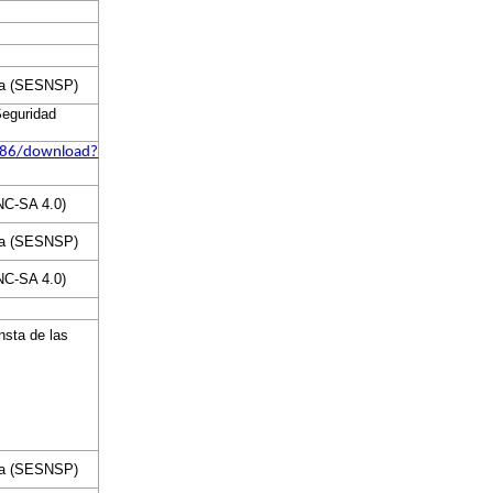
ica (SESNSP)
Seguridad
/1786/download?
NC-SA 4.0)
ica (SESNSP)
NC-SA 4.0)
nsta de las
ica (SESNSP)