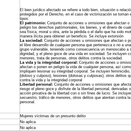
El bien jurídico afectado se refiere a todo bien, situación o relac
protegidos por el Derecho, en el caso de victimización se toman 
tipos:
El patrimonio:
Conjunto de acciones u omisiones que afectan o
peligro los derechos patrimoniales, los bienes, y el dinero de cua
sea física, moral u otra, ante la pérdida o el daño que ha sido mo
manera ilícita para obtener un beneficio. Se incluye extorsión
La sociedad:
Conjunto de acciones u omisiones que afectan o po
el libre desarrollo de cualquier persona que pertenezca o no a u
grupo vulnerable, teniendo como consecuencia un menoscabo a s
dignidad, y el pleno goce de una vida en sociedad. Se incluyen c
menores, trata de personas, otros delitos contra la sociedad.
La vida y la integridad corporal:
Conjunto de acciones u omisi
afectan o ponen en peligro la vida de cualquier persona, así com
impliquen lesionar su integridad corporal. Se incluyen feminicidio
(doloso y culposo), lesiones (dolosas y culposas), otros delitos q
contra la vida y la integridad corporal
Libertad personal:
Conjunto de acciones u omisiones que afect
riesgo el pleno goce y disfrute de la libertad personal, derivadas 
acción privativa de la libertad con o sin fines de lucro. Se incluye
secuestro, tráfico de menores, otros delitos que atentan contra la 
personal.
Mujeres víctimas de un presunto delito
No aplica
No aplica