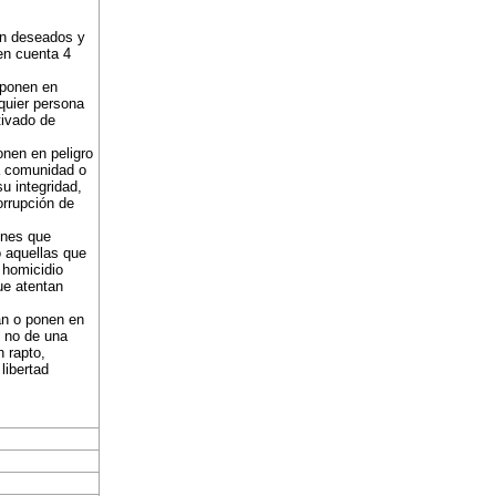
ión deseados y
en cuenta 4
 ponen en
lquier persona
tivado de
nen en peligro
na comunidad o
u integridad,
orrupción de
ones que
o aquellas que
, homicidio
ue atentan
an o ponen en
o no de una
n rapto,
libertad