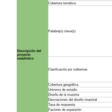
Cobertura temática
Palabra(s) clave(s)
Descripción del
proyecto
estadístico
Clasificación por subtemas
Cobertura geográfica
Universo de estudio
Diseño de la muestra
Desviaciones del diseño muestral
Tasa de respuesta
Factores de expansión