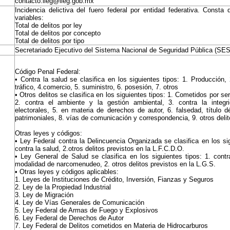
contacto.iieg@iieg.gob.mx
Incidencia delictiva del fuero federal por entidad federativa. Consta 
variables:
Total de delitos por ley
Total de delitos por concepto
Total de delitos por tipo
Secretariado Ejecutivo del Sistema Nacional de Seguridad Pública (S
Código Penal Federal:
• Contra la salud se clasifica en los siguientes tipos: 1. Producción, 
tráfico, 4.comercio, 5. suministro, 6. posesión, 7. otros
• Otros delitos se clasifica en los siguientes tipos: 1. Cometidos por se
2. contra el ambiente y la gestión ambiental, 3. contra la integri
electorales, 5. en materia de derechos de autor, 6. falsedad, título d
patrimoniales, 8. vías de comunicación y correspondencia, 9. otros delit
Otras leyes y códigos:
• Ley Federal contra la Delincuencia Organizada se clasifica en los sig
contra la salud, 2.otros delitos previstos en la L.F.C.D.O.
• Ley General de Salud se clasifica en los siguientes tipos: 1. cont
modalidad de narcomenudeo, 2. otros delitos previstos en la L.G.S.
• Otras leyes y códigos aplicables:
1. Leyes de Instituciones de Crédito, Inversión, Fianzas y Seguros
2. Ley de la Propiedad Industrial
3. Ley de Migración
4. Ley de Vías Generales de Comunicación
5. Ley Federal de Armas de Fuego y Explosivos
6. Ley Federal de Derechos de Autor
7. Ley Federal de Delitos cometidos en Materia de Hidrocarburos