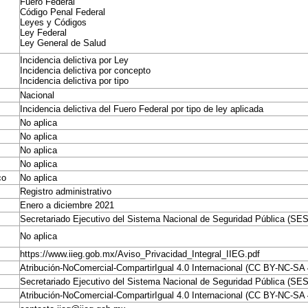
Fuero Federal
Código Penal Federal
Leyes y Códigos
Ley Federal
Ley General de Salud
Incidencia delictiva por Ley
Incidencia delictiva por concepto
Incidencia delictiva por tipo
Nacional
Incidencia delictiva del Fuero Federal por tipo de ley aplicada
No aplica
No aplica
No aplica
No aplica
co
No aplica
Registro administrativo
Enero a diciembre 2021
Secretariado Ejecutivo del Sistema Nacional de Seguridad Pública (S
No aplica
https://www.iieg.gob.mx/Aviso_Privacidad_Integral_IIEG.pdf
Atribución-NoComercial-CompartirIgual 4.0 Internacional (CC BY-NC-SA 
Secretariado Ejecutivo del Sistema Nacional de Seguridad Pública (S
Atribución-NoComercial-CompartirIgual 4.0 Internacional (CC BY-NC-SA 