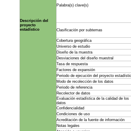
Palabra(s) clave(s)
Descripción del
proyecto
estadístico
Clasificación por subtemas
Cobertura geográfica
Universo de estudio
Diseño de la muestra
Desviaciones del diseño muestral
Tasa de respuesta
Factores de expansión
Periodo de ejecución del proyecto estadísti
Modo de recolección de los datos
Periodo de referencia
Recolector de datos
Evaluación estadística de la calidad de los
datos
Confidencialidad
Condiciones de uso
Acreditación de la fuente de información
Notas legales