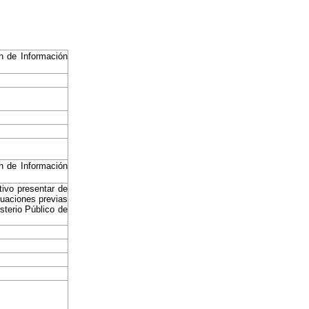
ón de Información
ón de Información
tivo presentar de
guaciones previas
sterio Público de