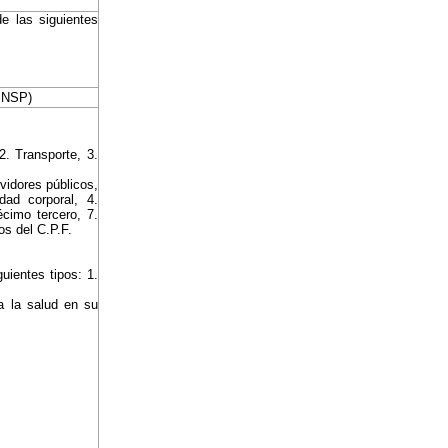
de las siguientes
ESNSP)
2. Transporte, 3.
rvidores públicos,
dad corporal, 4.
écimo tercero, 7.
os del C.P.F.
uientes tipos: 1.
ra la salud en su