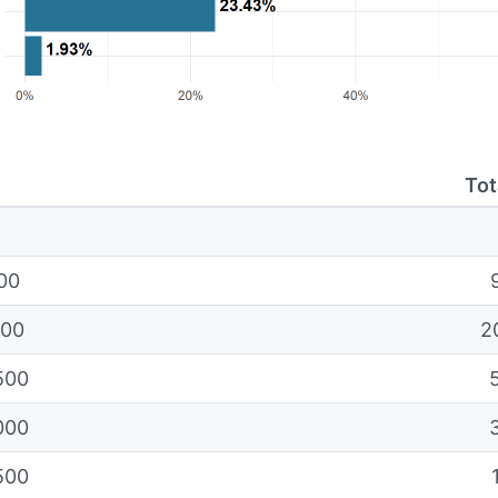
Tot
500
000
2
500
000
500