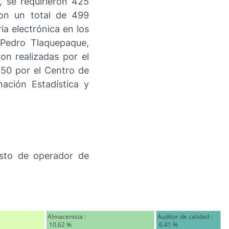
, se requirieron 425
con un total de 499
ia electrónica en los
 Pedro Tlaquepaque,
on realizadas por el
 50 por el Centro de
ación Estadística y
esto de operador de
Almacenista : 
Auditor de calidad : 
 10.62 %
 6.41 %