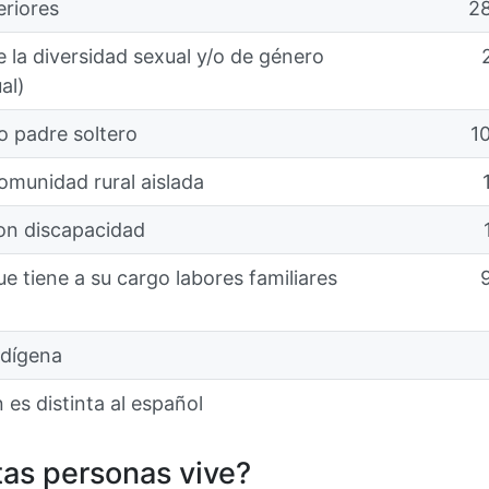
eriores
2
 la diversidad sexual y/o de género
al)
o padre soltero
1
munidad rural aislada
on discapacidad
e tiene a su cargo labores familiares
ndígena
 es distinta al español
tas personas vive?