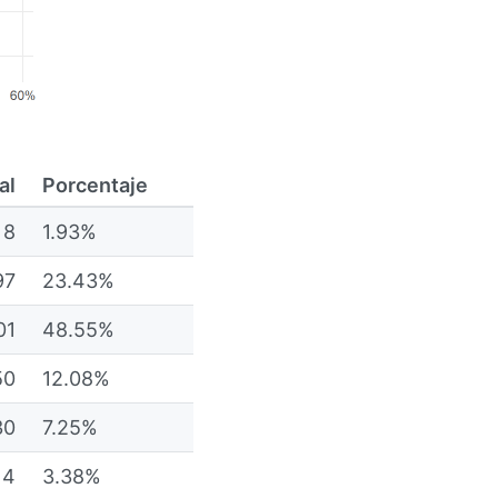
al
Porcentaje
8
1.93%
97
23.43%
01
48.55%
50
12.08%
30
7.25%
14
3.38%