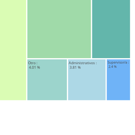
Supervisor/a : 
Otro : 
Administrativos : 
 2.4 %
 4.01 %
 3.81 %