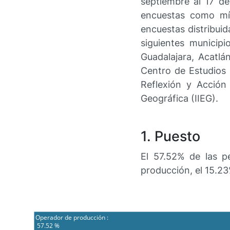
septiembre al 17 de
encuestas como mín
encuestas distribuid
siguientes municip
Guadalajara, Acatlá
Centro de Estudios 
Reflexión y Acción
Geográfica (IIEG).
1. Puesto
El 57.52% de las p
producción, el 15.2
Operador de producción : 
 57.52 %