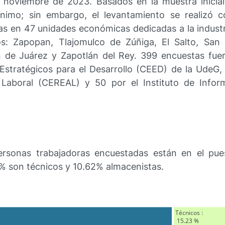
 noviembre de 2023. Basados en la muestra inicial
imo; sin embargo, el levantamiento se realizó 
as en 47 unidades económicas dedicadas a la industr
ios: Zapopan, Tlajomulco de Zúñiga, El Salto, San
n de Juárez y Zapotlán del Rey. 399 encuestas fuer
Estratégicos para el Desarrollo (CEED) de la UdeG,
 Laboral (CEREAL) y 50 por el Instituto de Inform
ersonas trabajadoras encuestadas están en el pu
3% son técnicos y 10.62% almacenistas.
Técnicos : 
 15.23 %