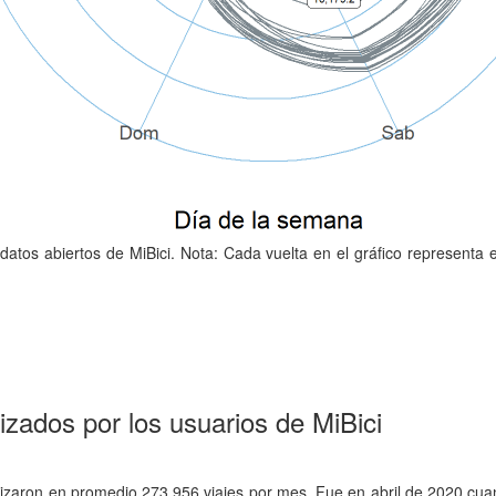
datos abiertos de MiBici. Nota: Cada vuelta en el gráfico representa
izados por los usuarios de MiBici
lizaron en promedio 273,956 viajes por mes. Fue en abril de 2020 cua